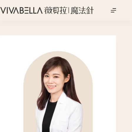
跳
至
主
要
內
容