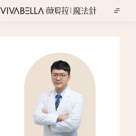
跳
至
主
要
內
容