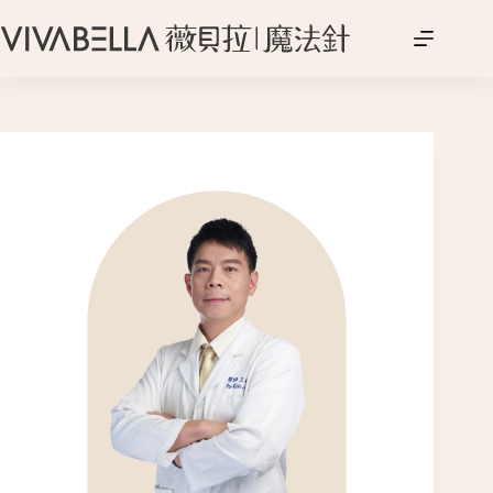
跳
至
主
要
內
容