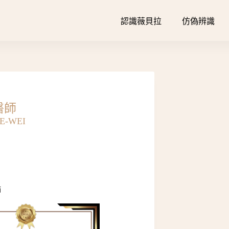
認識薇貝拉
仿偽辨識
醫師
HE-WEI
》
師