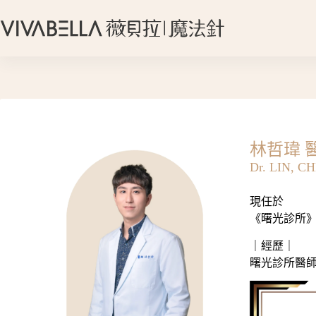
跳
至
主
要
內
容
林哲瑋 
Dr. LIN, C
現任於
《
曙光診所
｜經歷​｜
曙光診所醫