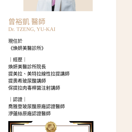
曾裕凱 醫師
Dr. TZENG, YU-KAI
現任於
《
煥妍美醫診所
》
｜經歷​｜
煥妍美醫診所院長
提美拉、美特拉線性拉提講師
提奧希玻尿酸講師
保提拉肉毒桿菌注射講師
｜認證​｜
喬雅登玻尿酸原廠認證醫師
洢蓮絲原廠認證醫師