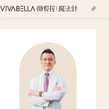
跳
至
主
要
內
容