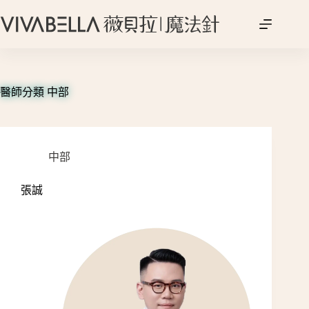
跳
至
主
要
內
容
醫師分類
中部
中部
張誠